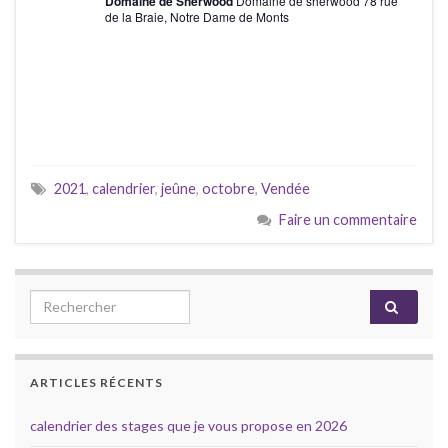
v
Domaine de Sherwood
Domaine de sherwood 78 rue
è
de la Braie, Notre Dame de Monts
g
è
n
a
e
n
m
t
e
e
i
m
n
o
e
t
2021
,
calendrier
,
jeûne
,
octobre
,
Vendée
n
n
Faire un commentaire
d
t
e
s
Search for:
v
u
e
ARTICLES RÉCENTS
s
calendrier des stages que je vous propose en 2026