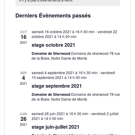
s
c
e
l
a
i
r
e
h
Derniers Évènements passés
g
c
l
c
h
e
a
t
e
e
samedi 16 octobre 2021 à 16 h 30 min
-
vendredi 22
t
OCT
i
r
16
octobre 2021 à 14 h 00 min
n
o
i
2021
stage octobre 2021
c
n
d
o
Domaine de Sherwood
Domaine de sherwood 78 rue
n
h
n
de la Braie, Notre Dame de Monts
r
e
e
d
z
i
samedi 4 septembre 2021 à 16 h 30 min
-
vendredi
SEP
e
u
4
e
10 septembre 2021 à 14 h 00 min
e
n
2021
v
stage septembre 2021
t
e
r
u
Domaine de Sherwood
Domaine de sherwood 78 rue
d
n
de la Braie, Notre Dame de Monts
e
d
a
a
s
t
e
samedi 26 juin 2021 à 16 h 30 min
-
vendredi 2 juillet
JUIN
26
2021 à 14 h 00 min
É
e
v
É
2021
stage juin-juillet 2021
.
v
i