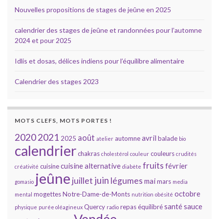
É
Nouvelles propositions de stages de jeûne en 2025
v
calendrier des stages de jeûne et randonnées pour l’automne
è
2024 et pour 2025
n
Idlis et dosas, délices indiens pour l’équilibre alimentaire
e
Calendrier des stages 2023
m
e
MOTS CLEFS, MOTS PORTES !
n
2020
2021
août
avril
2025
automne
balade
atelier
bio
t
calendrier
chakras
couleurs
cholestérol
couleur
crudités
s
fruits
cuisine alternative
février
cuisine
créativité
diabète
jeûne
juin
juillet
légumes
mai
mars
gomasio
media
octobre
mogettes
Notre-Dame-de-Monts
mental
nutrition
obésité
santé
sauce
Quercy
repas équilibré
physique
purée oléagineux
radio
Vendée