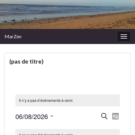
MarZen
Togg
navig
(pas de titre)
Il n’y a pas d’évènements à venir.
06/08/2026
R
N
R
M
e
a
S
o
e
c
C
i
é
v
h
Il n’y a pas d’évènements à venir.