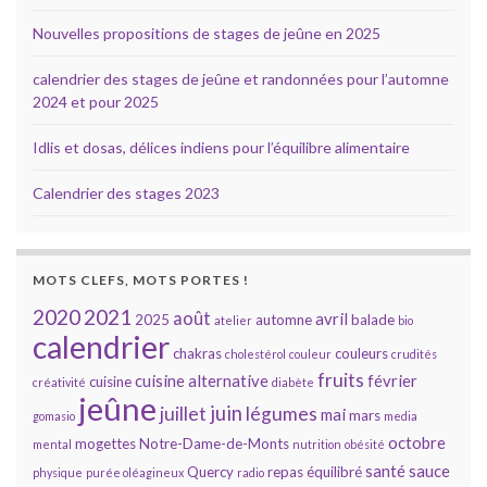
Nouvelles propositions de stages de jeûne en 2025
calendrier des stages de jeûne et randonnées pour l’automne
2024 et pour 2025
Idlis et dosas, délices indiens pour l’équilibre alimentaire
Calendrier des stages 2023
MOTS CLEFS, MOTS PORTES !
2020
2021
août
avril
2025
automne
balade
atelier
bio
calendrier
chakras
couleurs
cholestérol
couleur
crudités
fruits
cuisine alternative
février
cuisine
créativité
diabète
jeûne
juin
juillet
légumes
mai
mars
gomasio
media
octobre
mogettes
Notre-Dame-de-Monts
mental
nutrition
obésité
santé
sauce
Quercy
repas équilibré
physique
purée oléagineux
radio