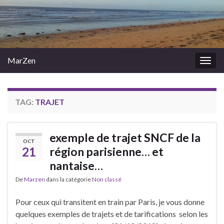
MarZen
Togg
navig
TAG:
TRAJET
exemple de trajet SNCF de la
OCT
21
région parisienne… et
nantaise…
De
Marzen
dans la catégorie
Non classé
Pour ceux qui transitent en train par Paris, je vous donne
quelques exemples de trajets et de tarifications selon les