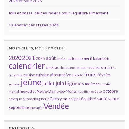
2024 et pour 2025
Idlis et dosas, délices indiens pour l’équilibre alimentaire
Calendrier des stages 2023
MOTS CLEFS, MOTS PORTES !
2020
2021
août
avril
2025
automne
balade
atelier
bio
calendrier
chakras
couleurs
cholestérol
couleur
crudités
fruits
cuisine alternative
février
cuisine
créativité
diabète
jeûne
juin
juillet
légumes
mai
mars
gomasio
media
octobre
mogettes
Notre-Dame-de-Monts
mental
nutrition
obésité
santé
sauce
Quercy
repas équilibré
physique
purée oléagineux
radio
Vendée
septembre
thérapie
CATÉGORIES