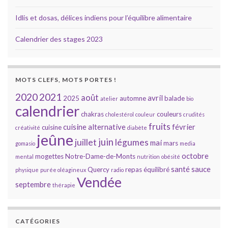
Idlis et dosas, délices indiens pour l’équilibre alimentaire
Calendrier des stages 2023
MOTS CLEFS, MOTS PORTES !
2020
2021
août
avril
2025
automne
balade
atelier
bio
calendrier
chakras
couleurs
cholestérol
couleur
crudités
fruits
cuisine alternative
février
cuisine
créativité
diabète
jeûne
juin
juillet
légumes
mai
mars
gomasio
media
octobre
mogettes
Notre-Dame-de-Monts
mental
nutrition
obésité
santé
sauce
Quercy
repas équilibré
physique
purée oléagineux
radio
Vendée
septembre
thérapie
CATÉGORIES