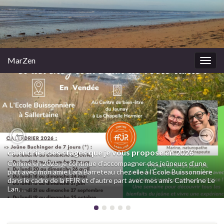
MarZen
Togg
navig
Previous
Nex
calendrier des stages que je vous propose en 2026
Comme en 2025, je continue d’accompagner des jeûneurs d’une
part avec mon amie Lara Barreteau chez elle à l’École Buissonnière
dans le cadre de la FFJR et d’autre part avec mes amis Catherine Le
Lan, …