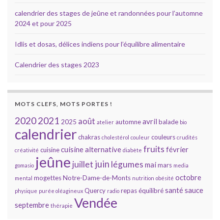
calendrier des stages de jeûne et randonnées pour l’automne
2024 et pour 2025
Idlis et dosas, délices indiens pour l’équilibre alimentaire
Calendrier des stages 2023
MOTS CLEFS, MOTS PORTES !
2020
2021
août
avril
2025
automne
balade
atelier
bio
calendrier
chakras
couleurs
cholestérol
couleur
crudités
fruits
cuisine alternative
février
cuisine
créativité
diabète
jeûne
juin
juillet
légumes
mai
mars
gomasio
media
octobre
mogettes
Notre-Dame-de-Monts
mental
nutrition
obésité
santé
sauce
Quercy
repas équilibré
physique
purée oléagineux
radio
Vendée
septembre
thérapie