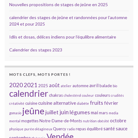
Nouvelles propositions de stages de jeûne en 2025
calendrier des stages de jeûne et randonnées pour l’automne
2024 et pour 2025
Idlis et dosas, délices indiens pour l’équilibre alimentaire
Calendrier des stages 2023
MOTS CLEFS, MOTS PORTES !
2020
2021
août
avril
2025
automne
balade
atelier
bio
calendrier
chakras
couleurs
cholestérol
couleur
crudités
fruits
cuisine alternative
février
cuisine
créativité
diabète
jeûne
juin
juillet
légumes
mai
mars
gomasio
media
octobre
mogettes
Notre-Dame-de-Monts
mental
nutrition
obésité
santé
sauce
Quercy
repas équilibré
physique
purée oléagineux
radio
Vendée
septembre