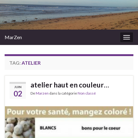
MarZen
Togg
navig
TAG:
ATELIER
atelier haut en couleur…
JUIN
02
De
Marzen
dans la catégorie
Non classé