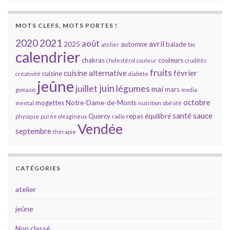
MOTS CLEFS, MOTS PORTES !
2020
2021
août
avril
2025
automne
balade
atelier
bio
calendrier
chakras
couleurs
cholestérol
couleur
crudités
fruits
cuisine alternative
février
cuisine
créativité
diabète
jeûne
juin
juillet
légumes
mai
mars
gomasio
media
octobre
mogettes
Notre-Dame-de-Monts
mental
nutrition
obésité
santé
sauce
Quercy
repas équilibré
physique
purée oléagineux
radio
Vendée
septembre
thérapie
CATÉGORIES
atelier
jeûne
Non classé