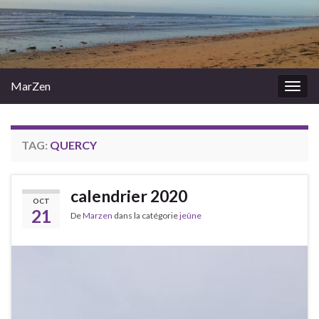
MarZen
Togg
navig
TAG:
QUERCY
calendrier 2020
OCT
21
De
Marzen
dans la catégorie
jeûne