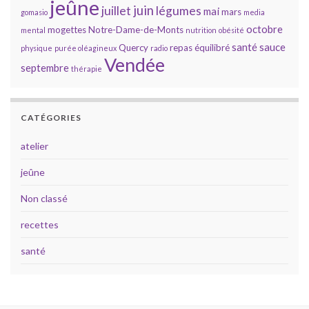
jeûne
juin
juillet
légumes
mai
mars
gomasio
media
octobre
mogettes
Notre-Dame-de-Monts
mental
nutrition
obésité
santé
sauce
Quercy
repas équilibré
physique
purée oléagineux
radio
Vendée
septembre
thérapie
CATÉGORIES
atelier
jeûne
Non classé
recettes
santé