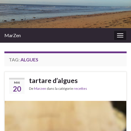
MarZen
Togg
navig
TAG:
ALGUES
tartare d’algues
MAI
20
De
Marzen
dans la catégorie
recettes