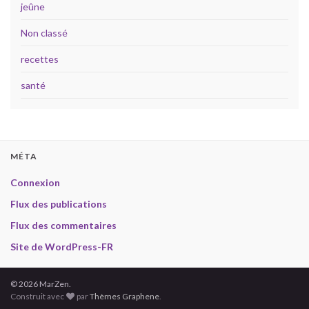
jeûne
Non classé
recettes
santé
MÉTA
Connexion
Flux des publications
Flux des commentaires
Site de WordPress-FR
© 2026 MarZen.
Construit avec
par
Thèmes Graphene
.