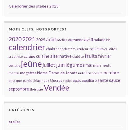
Calendrier des stages 2023
MOTS CLEFS, MOTS PORTES !
2020
2021
août
avril
2025
automne
balade
atelier
bio
calendrier
chakras
couleurs
cholestérol
couleur
crudités
fruits
cuisine alternative
février
cuisine
créativité
diabète
jeûne
juin
juillet
légumes
mai
mars
gomasio
media
octobre
mogettes
Notre-Dame-de-Monts
mental
nutrition
obésité
santé
sauce
Quercy
repas équilibré
physique
purée oléagineux
radio
Vendée
septembre
thérapie
CATÉGORIES
atelier