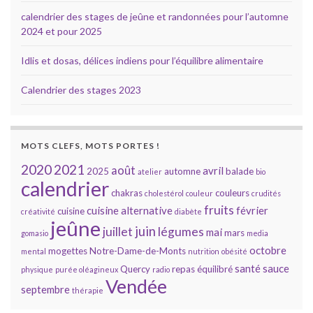
calendrier des stages de jeûne et randonnées pour l’automne
2024 et pour 2025
Idlis et dosas, délices indiens pour l’équilibre alimentaire
Calendrier des stages 2023
MOTS CLEFS, MOTS PORTES !
2020
2021
août
avril
2025
automne
balade
atelier
bio
calendrier
chakras
couleurs
cholestérol
couleur
crudités
fruits
cuisine alternative
février
cuisine
créativité
diabète
jeûne
juin
juillet
légumes
mai
mars
gomasio
media
octobre
mogettes
Notre-Dame-de-Monts
mental
nutrition
obésité
santé
sauce
Quercy
repas équilibré
physique
purée oléagineux
radio
Vendée
septembre
thérapie