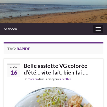
MarZen
Togg
navig
TAG:
RAPIDE
Belle assiette VG colorée
AOÛT
16
d’été… vite fait, bien fait…
De
Marzen
dans la catégorie
recettes