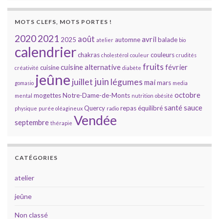
v
u
MOTS CLEFS, MOTS PORTES !
e
2020
2021
août
avril
2025
automne
balade
atelier
bio
calendrier
s
chakras
couleurs
cholestérol
couleur
crudités
fruits
cuisine alternative
février
É
cuisine
créativité
diabète
jeûne
juin
juillet
légumes
mai
mars
gomasio
media
v
octobre
mogettes
Notre-Dame-de-Monts
mental
nutrition
obésité
è
santé
sauce
Quercy
repas équilibré
physique
purée oléagineux
radio
Vendée
n
septembre
thérapie
e
m
CATÉGORIES
e
atelier
n
jeûne
t
Non classé