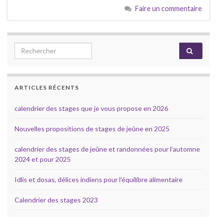
d
n
Faire un commentaire
e
a
a
s
t
É
e
v
Search for:
.
v
i
è
g
n
ARTICLES RÉCENTS
a
e
m
calendrier des stages que je vous propose en 2026
t
e
i
Nouvelles propositions de stages de jeûne en 2025
n
o
calendrier des stages de jeûne et randonnées pour l’automne
t
2024 et pour 2025
n
d
Idlis et dosas, délices indiens pour l’équilibre alimentaire
e
Calendrier des stages 2023