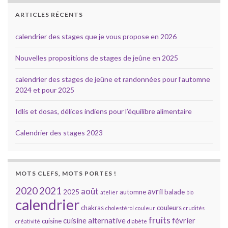
u
e
ARTICLES RÉCENTS
s
calendrier des stages que je vous propose en 2026
É
Nouvelles propositions de stages de jeûne en 2025
v
calendrier des stages de jeûne et randonnées pour l’automne
è
2024 et pour 2025
n
Idlis et dosas, délices indiens pour l’équilibre alimentaire
e
Calendrier des stages 2023
m
e
MOTS CLEFS, MOTS PORTES !
n
2020
2021
août
avril
2025
automne
balade
atelier
bio
t
calendrier
chakras
couleurs
cholestérol
couleur
crudités
s
fruits
cuisine alternative
février
cuisine
créativité
diabète