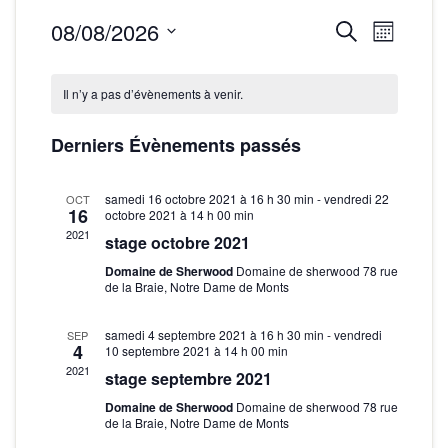
08/08/2026
R
N
R
M
e
a
S
o
e
c
C
i
é
v
h
Il n’y a pas d’évènements à venir.
s
c
e
l
a
i
r
e
h
Derniers Évènements passés
g
c
l
c
h
e
a
t
e
e
samedi 16 octobre 2021 à 16 h 30 min
-
vendredi 22
t
OCT
i
r
16
octobre 2021 à 14 h 00 min
n
o
i
2021
stage octobre 2021
c
n
d
o
Domaine de Sherwood
Domaine de sherwood 78 rue
n
h
n
de la Braie, Notre Dame de Monts
r
e
e
d
z
i
samedi 4 septembre 2021 à 16 h 30 min
-
vendredi
SEP
e
u
4
e
10 septembre 2021 à 14 h 00 min
e
n
2021
v
stage septembre 2021
t
e
r
u
Domaine de Sherwood
Domaine de sherwood 78 rue
d
n
de la Braie, Notre Dame de Monts
e
d
a