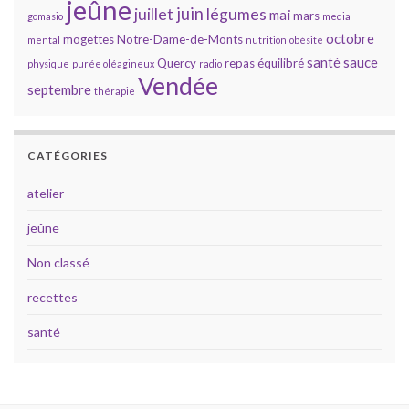
jeûne
juin
juillet
légumes
mai
mars
gomasio
media
octobre
mogettes
Notre-Dame-de-Monts
mental
nutrition
obésité
santé
sauce
Quercy
repas équilibré
physique
purée oléagineux
radio
Vendée
septembre
thérapie
CATÉGORIES
atelier
jeûne
Non classé
recettes
santé