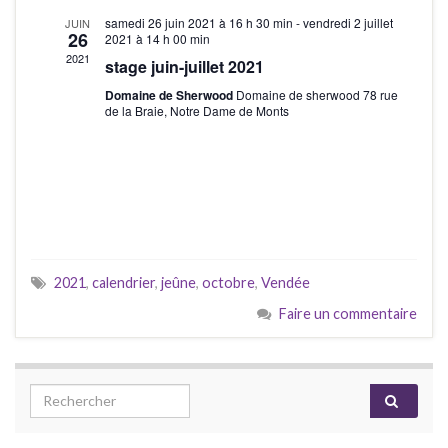
a
s
t
e
samedi 26 juin 2021 à 16 h 30 min
-
vendredi 2 juillet
JUIN
26
2021 à 14 h 00 min
É
e
v
É
2021
stage juin-juillet 2021
.
v
i
v
Domaine de Sherwood
Domaine de sherwood 78 rue
è
de la Braie, Notre Dame de Monts
g
è
n
a
e
n
m
t
e
e
i
m
n
o
e
t
2021
,
calendrier
,
jeûne
,
octobre
,
Vendée
n
n
Faire un commentaire
d
t
e
s
Search for:
v