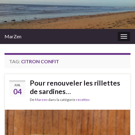
MarZen
Togg
navig
TAG:
CITRON CONFIT
Pour renouveler les rillettes
JUIL
04
de sardines…
De
Marzen
dans la catégorie
recettes