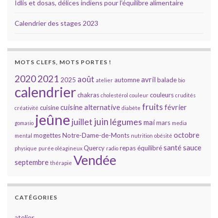
Idlis et dosas, délices indiens pour l’équilibre alimentaire
Calendrier des stages 2023
MOTS CLEFS, MOTS PORTES !
2020
2021
août
avril
2025
automne
balade
atelier
bio
calendrier
chakras
couleurs
cholestérol
couleur
crudités
fruits
cuisine alternative
février
cuisine
créativité
diabète
jeûne
juin
juillet
légumes
mai
mars
gomasio
media
octobre
mogettes
Notre-Dame-de-Monts
mental
nutrition
obésité
santé
sauce
Quercy
repas équilibré
physique
purée oléagineux
radio
Vendée
septembre
thérapie
CATÉGORIES
atelier