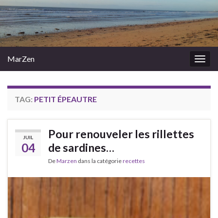
MarZen
Togg
navig
TAG:
PETIT ÉPEAUTRE
Pour renouveler les rillettes
JUIL
04
de sardines…
De
Marzen
dans la catégorie
recettes