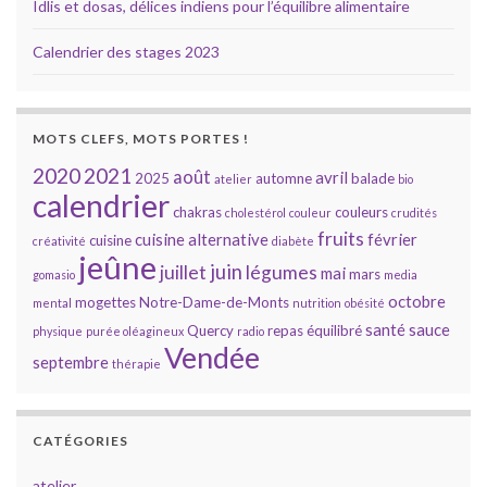
Idlis et dosas, délices indiens pour l’équilibre alimentaire
Calendrier des stages 2023
MOTS CLEFS, MOTS PORTES !
2020
2021
août
avril
2025
automne
balade
atelier
bio
calendrier
chakras
couleurs
cholestérol
couleur
crudités
fruits
cuisine alternative
février
cuisine
créativité
diabète
jeûne
juin
juillet
légumes
mai
mars
gomasio
media
octobre
mogettes
Notre-Dame-de-Monts
mental
nutrition
obésité
santé
sauce
Quercy
repas équilibré
physique
purée oléagineux
radio
Vendée
septembre
thérapie
CATÉGORIES
atelier