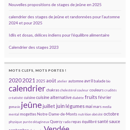
Nouvelles propositions de stages de jeûne en 2025
calendrier des stages de jeûne et randonnées pour l’automne
2024 et pour 2025
Idlis et dosas, délices indiens pour l’équilibre alimentaire
Calendrier des stages 2023
MOTS CLEFS, MOTS PORTES !
2020
2021
août
avril
2025
automne
balade
atelier
bio
calendrier
chakras
couleurs
cholestérol
couleur
crudités
fruits
cuisine alternative
février
cuisine
créativité
diabète
jeûne
juin
juillet
légumes
mai
mars
gomasio
media
octobre
mogettes
Notre-Dame-de-Monts
mental
nutrition
obésité
santé
sauce
Quercy
repas équilibré
physique
purée oléagineux
radio
Vendée
septembre