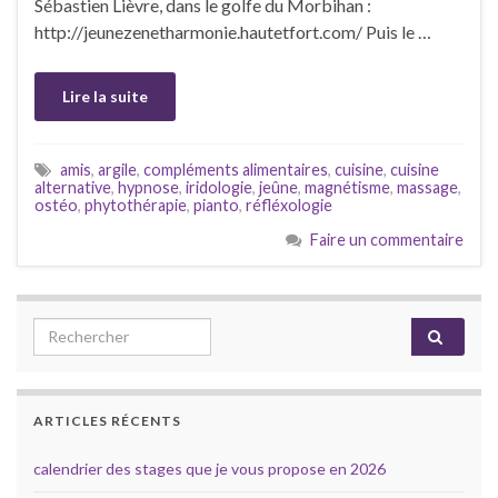
Sébastien Lièvre, dans le golfe du Morbihan :
http://jeunezenetharmonie.hautetfort.com/ Puis le …
Lire la suite
amis
,
argile
,
compléments alimentaires
,
cuisine
,
cuisine
alternative
,
hypnose
,
iridologie
,
jeûne
,
magnétisme
,
massage
,
ostéo
,
phytothérapie
,
pianto
,
réfléxologie
Faire un commentaire
Search for:
ARTICLES RÉCENTS
calendrier des stages que je vous propose en 2026