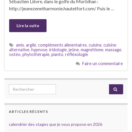
Sébastien Lièvre, dans le golfe du Morbihan :
http://jeunezenetharmonie.hautetfort.com/ Puis le …
Lire la suite
amis
,
argile
,
compléments alimentaires
,
cuisine
,
cuisine
alternative
,
hypnose
,
iridologie
,
jeûne
,
magnétisme
,
massage
,
ostéo
,
phytothérapie
,
pianto
,
réfléxologie
Faire un commentaire
Search for:
ARTICLES RÉCENTS
calendrier des stages que je vous propose en 2026