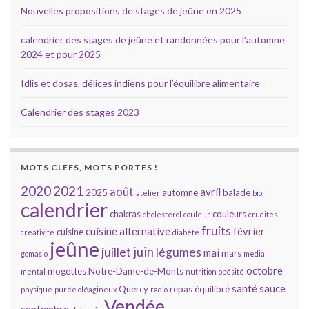
Nouvelles propositions de stages de jeûne en 2025
calendrier des stages de jeûne et randonnées pour l’automne
2024 et pour 2025
Idlis et dosas, délices indiens pour l’équilibre alimentaire
Calendrier des stages 2023
MOTS CLEFS, MOTS PORTES !
2020
2021
août
avril
2025
automne
balade
atelier
bio
calendrier
chakras
couleurs
cholestérol
couleur
crudités
fruits
cuisine alternative
février
cuisine
créativité
diabète
jeûne
juin
juillet
légumes
mai
mars
gomasio
media
octobre
mogettes
Notre-Dame-de-Monts
mental
nutrition
obésité
santé
sauce
Quercy
repas équilibré
physique
purée oléagineux
radio
Vendée
septembre