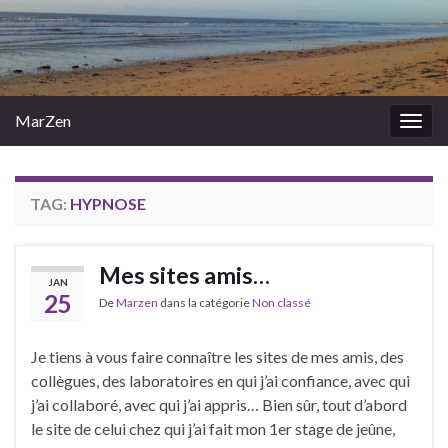
MarZen
Togg
navig
TAG:
HYPNOSE
Mes sites amis…
JAN
25
De
Marzen
dans la catégorie
Non classé
Je tiens à vous faire connaître les sites de mes amis, des
collègues, des laboratoires en qui j’ai confiance, avec qui
j’ai collaboré, avec qui j’ai appris… Bien sûr, tout d’abord
le site de celui chez qui j’ai fait mon 1er stage de jeûne,